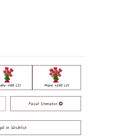
diu +100 LEI
Mare +200 LEI
Pasul Urmator
ă in Wishlist