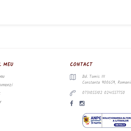
L MEU
CONTACT
meu
Bd. Tomis 111
Constanta 900659, Romani
comenzi
0731055102 0241557750
t
r