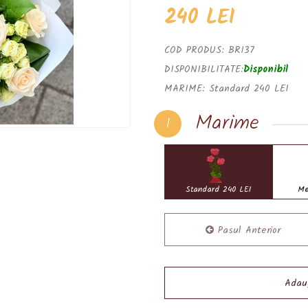
240 LEI
COD PRODUS:
BR137
DISPONIBILITATE:
Disponibil
MARIME:
Standard 240 LEI
Marime
1
Standard 240 LEI
Me
Pasul Anterior
Adaug