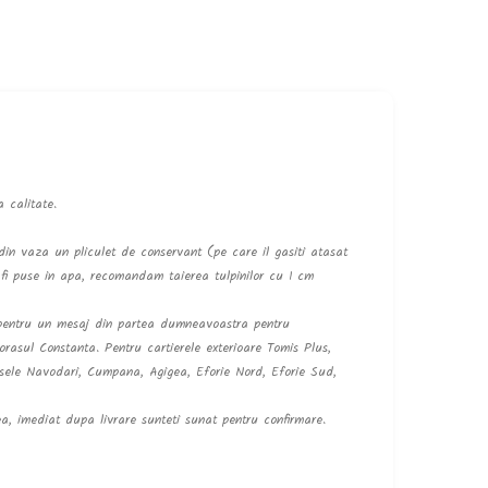
 calitate.
in vaza un pliculet de conservant (pe care il gasiti atasat
 fi puse in apa, recomandam taierea tulpinilor cu 1 cm
u pentru un mesaj din partea dumneavoastra pentru
 orasul Constanta. Pentru cartierele exterioare Tomis Plus,
ele Navodari, Cumpana, Agigea, Eforie Nord, Eforie Sud,
ea, imediat dupa livrare sunteti sunat pentru confirmare.