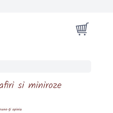
firi si miniroze
pune-ţi opinia