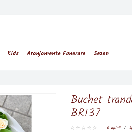
Kids
Aranjamente Funerare
Sezon
Buchet tranda
BR137
0 opinii
/
S