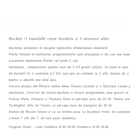
Buchet 11 trandafiri crem Vendela si 4 miniroze albe
Buchetul prezentat in imagine reprezinta dimensiunea standard.
Florile folosite in realizarea aranjamentului sunt proaspete si de cea mai buna
Garantam mentinerea florilor cel putin 5 zile.
Intretinere : temperatura optima este de 5-23 grade Celsius. Se pune in apa d
de buchet) la o cantitate 0.5 litri apa.Apa se schimba la 2 zile. Inainte de a
pentru a absorbi mai bine apa.
Fiecare produs din floraria online Anna Flowers include si o felicitare cado
destinatar. Serviciul de livrare buchete si livrare aranjamente, este gratuit in
Palazu Mare, Mamaia si Mamaia Nord se percepe taxa de 20 lei. Pentru oras
Techirghiol, Valu lui Traian, se percepe taxa de transport de 30 lei.
Inainte de fiecare livrare vi se va trimite poza cu buchetul livrat. De asemen
Livram 7 zile din 7, de luni pana duminica.
Program livrari : Luni-Sambata 8.30-20.00 Duminica 10.00-18.00.