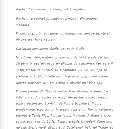
Buchet 7 trandafiri roz intens, salal, aspidistra
Buchetul prezentat in imagine reprezinta dimensiunea
standard.
Florile folosite in realizarea aranjamentului sunt proaspete si
de cea mai buna calitate.
Garantam mentinerea florilor cel putin 5 zile.
Intretinere : temperatura optima este de 5-23 grade Celsius.
Se pune in apa din vaza un pliculet de conservant (pe care il
gasiti atasat de buchet) la o cantitate 0.5 litri apa.Apa se
schimba la 2 zile. Inainte de a fi puse in apa, recomandam
taierea tulpinilor cu 1 cm pentru a absorbi mai bine apa.
Fiecare produs din floraria online Anna Flowers include si o
felicitare cadou pentru un mesaj din partea dumneavoastra
pentru destinatar. Serviciul de livrare buchete si livrare
aranjamente, este gratuit in orasul Constanta. Pentru cartierele
exterioare Tomis Plus, Palazu Mare, Mamaia si Mamaia Nord
se percepe taxa de 20 lei. Pentru orasele Navodari, Cumpana,
Agigea, Eforie Nord, Eforie Sud, Techirghiol, Valu lui Traian, se