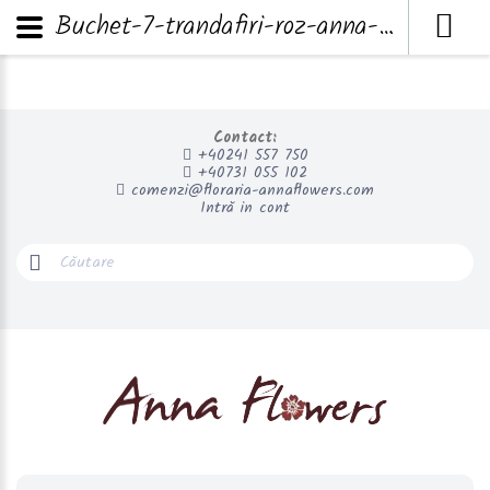
Buchet-7-trandafiri-roz-anna-flowers
Contact:
+40241 557 750
+40731 055 102
comenzi@floraria-annaflowers.com
Intră in cont