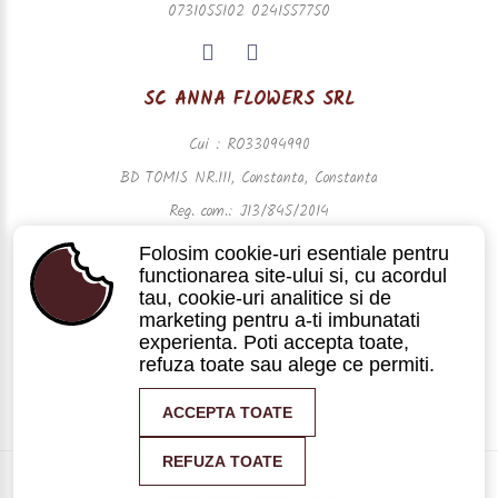
0731055102 0241557750
SC ANNA FLOWERS SRL
Cui : RO33094990
BD TOMIS NR.111, Constanta, Constanta
Reg. com.: J13/845/2014
Plata securizata prin visa
Folosim cookie-uri esentiale pentru
functionarea site-ului si, cu acordul
tau, cookie-uri analitice si de
marketing pentru a-ti imbunatati
experienta. Poti accepta toate,
refuza toate sau alege ce permiti.
ACCEPTA TOATE
Powered by
REFUZA TOATE