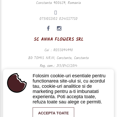
Constanta 900659, Romania
0731055102 0241557750
SC ANNA FLOWERS SRL
Cui : RO33094990
BD TOMIS NR.111, Constanta, Constanta
Reg. com.: J13/845/2014
Plata securizata prin visa
Folosim cookie-uri esentiale pentru
functionarea site-ului si, cu acordul
tau, cookie-uri analitice si de
marketing pentru a-ti imbunatati
experienta. Poti accepta toate,
refuza toate sau alege ce permiti.
ACCEPTA TOATE
Powered by