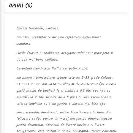
OPINII (0)
Buchet trandafiri, miniroze.
Buchetul prezentat in imagine reprezinta dimensiunea
standard.
Florile folosite in realizarea aranjamentului sunt proaspete si
de cea mai buna calitate.
Garantam mentinerea florilor cel putin 5 zile.
Intretinere : temperatura optima este de 5-23 grade Celsius.
Se pune in apa din vaza un pliculet de conservant (pe care il
gasiti atasat de buchet) la o cantitate 0.5 litri apa.Apa se
schimba la 2 zile. Inainte de a fi puse in apa, recomandam
taierea tulpinilor cu 1 cm pentru a absorbi mai bine apa.
Fiecare produs din floraria online Anna Flowers include si o
felicitare cadou pentru un mesaj din partea dumneavoastra
pentru destinatar. Serviciul de livrare buchete si livrare
aranjamente, este gratuit in orasul Constanta. Pentru cartierele