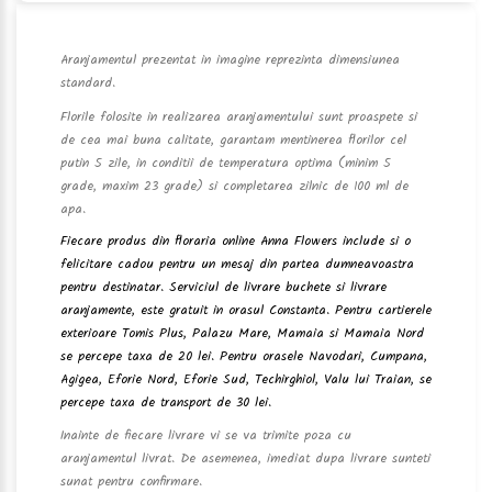
Aranjamentul prezentat in imagine reprezinta dimensiunea
standard.
Florile folosite in realizarea aranjamentului sunt proaspete si
de cea mai buna calitate, garantam mentinerea florilor cel
putin 5 zile, in conditii de temperatura optima (minim 5
grade, maxim 23 grade) si completarea zilnic de 100 ml de
apa.
Fiecare produs din floraria online Anna Flowers include si o
felicitare cadou pentru un mesaj din partea dumneavoastra
pentru destinatar. Serviciul de livrare buchete si livrare
aranjamente, este gratuit in orasul Constanta. Pentru cartierele
exterioare Tomis Plus, Palazu Mare, Mamaia si Mamaia Nord
se percepe taxa de 20 lei. Pentru orasele Navodari, Cumpana,
Agigea, Eforie Nord, Eforie Sud, Techirghiol, Valu lui Traian, se
percepe taxa de transport de 30 lei.
Inainte de fiecare livrare vi se va trimite poza cu
aranjamentul livrat. De asemenea, imediat dupa livrare sunteti
sunat pentru confirmare.